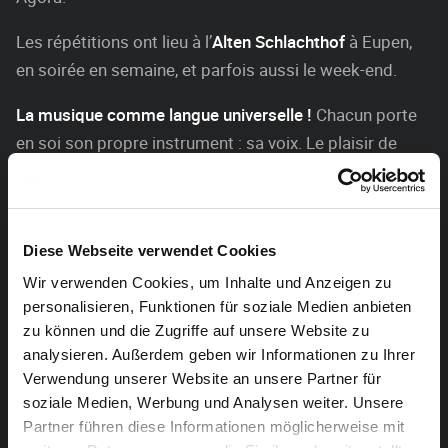
Les répétitions ont lieu à l’
Alten Schlachthof
à Eupen,
en soirée en semaine, et parfois aussi le week-end.
La musique comme langue universelle !
Chacun porte
en soi son propre instrument : sa voix. Le plaisir de
chanter permet des rencontres et des échanges
culturels !
Tu as envie de chanter avec le chœur MARACUJA ?
Diese Webseite verwendet Cookies
Alors fais-le nous savoir !
Wir verwenden Cookies, um Inhalte und Anzeigen zu
personalisieren, Funktionen für soziale Medien anbieten
Nous serions ravis de t’accueillir !
zu können und die Zugriffe auf unsere Website zu
analysieren. Außerdem geben wir Informationen zu Ihrer
letocreto@gmail.com
Verwendung unserer Website an unsere Partner für
soziale Medien, Werbung und Analysen weiter. Unsere
(Wellington)
Partner führen diese Informationen möglicherweise mit