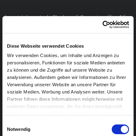
Le point de vente de Chudoscnik Sunergia prélève 1€
par billet pour les billets en papier d’organisateurs
externes qui organisent un événement au centre
culturel Alter Schlachthof.
Diese Webseite verwendet Cookies
Wir verwenden Cookies, um Inhalte und Anzeigen zu
Catégories de billets à prix réduit (Chudoscnik
personalisieren, Funktionen für soziale Medien anbieten
Sunergia) :
zu können und die Zugriffe auf unsere Website zu
analysieren. Außerdem geben wir Informationen zu Ihrer
Verwendung unserer Website an unsere Partner für
Carte culturelle Sunergia :
soziale Medien, Werbung und Analysen weiter. Unsere
Partner führen diese Informationen möglicherweise mit
en tant que détenteur de la carte culturelle Sunergia
weiteren Daten zusammen, die Sie ihnen bereitgestellt
(disponible à la billetterie de Chudoscnik Sunergia),
haben oder die sie im Rahmen Ihrer Nutzung der Dienste
vous bénéficiez d’une réduction de 50 % sur le plein
gesammelt haben.
Einwilligungsauswahl
tarif pour tous les événements organisés par
Notwendig