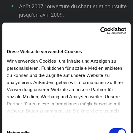
Août 2007 : ouverture du chantier et poursuite
jusqu’en avril 2009;
Septembre 2012 : intimation de la commande
pour la deuxième phase ; investissement à
hauteur d’environ 5 millions d’euros (hors
TVA).
Diese Webseite verwendet Cookies
Wir verwenden Cookies, um Inhalte und Anzeigen zu
En partenariat entre l’AGR Tilia de la ville d’Eupen, la
personalisieren, Funktionen für soziale Medien anbieten
zu können und die Zugriffe auf unsere Website zu
Communauté germanophone, la Région wallonne et
analysieren. Außerdem geben wir Informationen zu Ihrer
l’Union européenne, ainsi qu’en collaboration avec les
Verwendung unserer Website an unsere Partner für
différentes entreprises, il a été possible d’attribuer à ce
soziale Medien, Werbung und Analysen weiter. Unsere
bâtiment à l’architecture remarquable une nouvelle
Partner führen diese Informationen möglicherweise mit
utilisation judicieuse. Depuis le 4 septembre 2015,
weiteren Daten zusammen, die Sie ihnen bereitgestellt
Eupen dispose d’un centre culturel adéquat, unique à
haben oder die sie im Rahmen Ihrer Nutzung der Dienste
gesammelt haben.
bien des égards et qui constitue un phare culturel pour
Einwilligungsauswahl
Notwendig