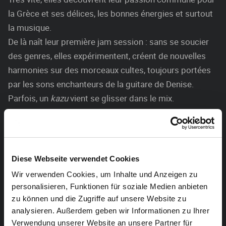
la Grèce et ses délices, les bonnes énergies et surtout
la musique.
De là naît leur première jam session : sans se soucier
des genres, elles expérimentent, créent de nouvelles
harmonies sur des morceaux cultes, toujours portées
par les sons enchanteurs de la guitare de Denise.
Parfois, un
kazu
vient se glisser dans le mix.
Mais ce sont surtout leurs deux voix – claire et sombre,
blonde et brune – qui se complètent merveilleusement
et fusionnent en un
vibe
unique, évoquant de doux
souvenirs et transportant le public dans un autre
Diese Webseite verwendet Cookies
temps.
Wir verwenden Cookies, um Inhalte und Anzeigen zu
personalisieren, Funktionen für soziale Medien anbieten
Nous sommes RAKI.
zu können und die Zugriffe auf unsere Website zu
analysieren. Außerdem geben wir Informationen zu Ihrer
Verwendung unserer Website an unsere Partner für