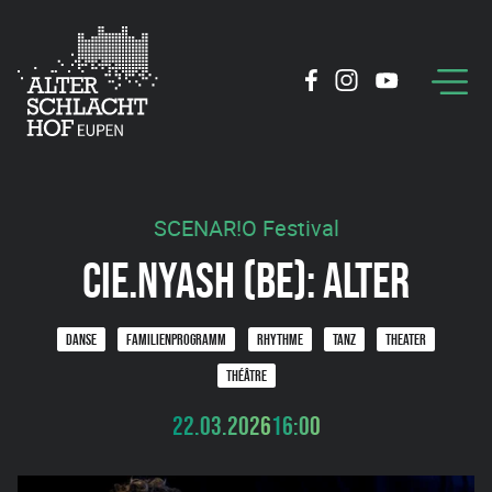
SCENAR!O Festival
CIE.NYASH (BE): ALTER
DANSE
FAMILIENPROGRAMM
RHYTHME
TANZ
THEATER
THÉÂTRE
22.03.2026
16:00