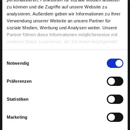
zu können und die Zugriffe auf unsere Website zu
Détails
analysieren. Außerdem geben wir Informationen zu Ihrer
Verwendung unserer Website an unsere Partner für
soziale Medien, Werbung und Analysen weiter. Unsere
INFOS PRATIQUES
Partner führen diese Informationen möglicherweise mit
Que devez-vous savoir pour vous préparer à votre visite ?
weiteren Daten zusammen, die Sie ihnen bereitgestellt
haben oder die sie im Rahmen Ihrer Nutzung der Dienste
Plus d’infos ici
gesammelt haben.
Einwilligungsauswahl
Notwendig
ACCÈS
Toutes les informations sur l’accès.
Präferenzen
ORGANISATEUR
Chudoscnik Sunergia dans le cadre de schrit_tmacher et
Statistiken
soutenu par Theater Starter
Marketing
ENTRÉE
Entrée à l’Alter Schlachthof : 15 h