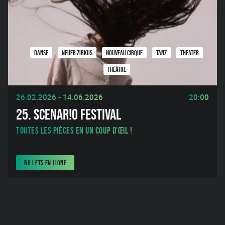
DANSE
NEUER ZIRKUS
NOUVEAU CIRQUE
TANZ
THEATER
THÉÂTRE
26.02.2026 - 14.06.2026
20:00
25. SCENAR!O FESTIVAL
Toutes les pièces en un coup d'œil !
BILLETS EN LIGNE