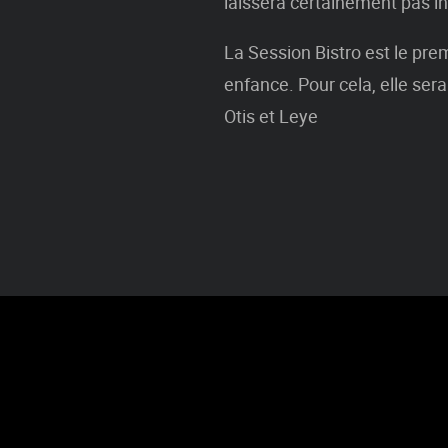
laissera certainement pas in
La Session Bistro est le prem
enfance. Pour cela, elle se
Otis et Leye