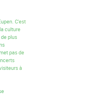
Eupen. C'est
a culture
n de plus
ns
rmet pas de
oncerts
isiteurs à
se