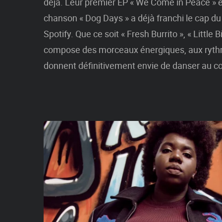
déjà. Leur premier EP « We Come in Peace » es
chanson « Dog Days » a déjà franchi le cap du
Spotify. Que ce soit « Fresh Burrito », « Little 
compose des morceaux énergiques, aux ryth
donnent définitivement envie de danser au cou