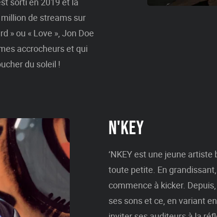
t sorti en 2019 et la
 million de streams sur
Bird » ou « Love », Jon Doe
mes accrocheurs et qui
cher du soleil !
N'KEY
‘NKEY est une jeune artiste 
toute petite. En grandissant,
commence à kicker. Depuis, c
ses sons et ce, en variant en
inviter ses auditeurs à la ré