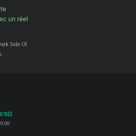
ite
ec un réel
Dark Side Of
s.
ENTRÉE
0:00