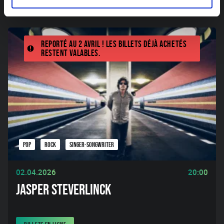
Reporté au 2 avril ! Les billets déjà achetés
restent valables.
POP
ROCK
SINGER-SONGWRITER
02.04.2026
20:00
JASPER STEVERLINCK