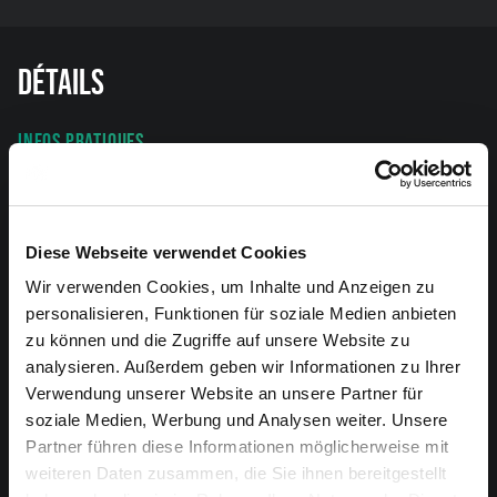
Détails
INFOS PRATIQUES
Que devez-vous savoir pour vous préparer à votre visite ?
Plus d’infos ici
Diese Webseite verwendet Cookies
ACCÈS
Wir verwenden Cookies, um Inhalte und Anzeigen zu
Toutes les informations sur l’accès.
personalisieren, Funktionen für soziale Medien anbieten
zu können und die Zugriffe auf unsere Website zu
ORGANISATEUR
analysieren. Außerdem geben wir Informationen zu Ihrer
KørnlKrômPrødüktiøn
Verwendung unserer Website an unsere Partner für
soziale Medien, Werbung und Analysen weiter. Unsere
Partner führen diese Informationen möglicherweise mit
BILLETS
weiteren Daten zusammen, die Sie ihnen bereitgestellt
10 €. Uniquement à la caisse du soir.