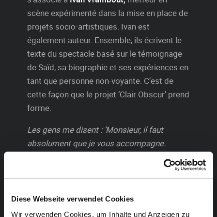
scène expérimenté dans la mise en place de
projets socio-artistiques. Ivan est
également auteur. Ensemble, ils écrivent le
texte du spectacle basé sur le témoignage
de Saïd, sa biographie et ses expériences en
tant que personne non-voyante. C’est de
cette façon que le projet ‘Clair Obscur’ prend
forme.
Les gens me disent : ’Monsieur, il faut
absolument que je vous accompagne.
Attention, il y a des escaliers ! Voulez-vous
que je vous porte ?…’ Je m’appelle Saïd
Gharbi. Je suis danseur et comédien. A l’âge
de 14 ans, j’ai perdu la vue. Les escaliers, je
Diese Webseite verwendet Cookies
les dévale à tout va… Ce spectacle écrit avec
Wir verwenden Cookies, um Inhalte und Anzeigen zu