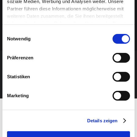
soziale Medien, Werbung und Analysen weiter. Unsere
Partner führen diese Informationen möglicherweise mit
weiteren Daten zusammen, die Sie ihnen bereitgestellt
haben oder die sie im Rahmen Ihrer Nutzung der Dienste
gesammelt haben.
Einwilligungsauswahl
Notwendig
Präferenzen
NE MANQUEZ AUCUN ÉVÉNEMENT!
Statistiken
NEWSLETTER
Marketing
Details zeigen