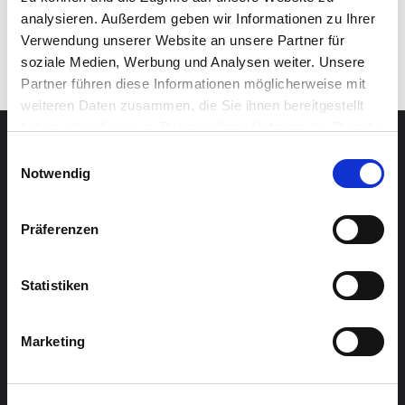
avenir meilleur. L’album lui a valu trois nominations aux
analysieren. Außerdem geben wir Informationen zu Ihrer
Danish Music Awards Roots.
Verwendung unserer Website an unsere Partner für
soziale Medien, Werbung und Analysen weiter. Unsere
Partner führen diese Informationen möglicherweise mit
weiteren Daten zusammen, die Sie ihnen bereitgestellt
haben oder die sie im Rahmen Ihrer Nutzung der Dienste
gesammelt haben.
Einwilligungsauswahl
Notwendig
Präferenzen
Statistiken
Marketing