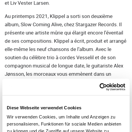
et Liv Vester Larsen.
Au printemps 2021, Klippel a sorti son deuxième
album, Slow Coming Alive, chez Stargazer Records. Il
présente une artiste mûrie qui élargit encore l’éventail
de ses compositions. Klippel a écrit, produit et arrangé
elle-même les neuf chansons de l’album. Avec le
soutien du célèbre trio à cordes Vesselil et de son
compagnon musical de longue date, le guitariste Alex
Jønsson, les morceaux vous emmènent dans un
univers de musique de chambre encore inconnu.
Sur cet album, elle crée un espace intime dans lequel
elle plonge à la fois dans ses poèmes finlandais de
Diese Webseite verwendet Cookies
jeunesse et explore de nouvelles voies avec des
Wir verwenden Cookies, um Inhalte und Anzeigen zu
paroles en anglais qui traitent de thèmes universels
personalisieren, Funktionen für soziale Medien anbieten
tels que l’injustice sociale, tout en laissant espérer un
zu können und die Zugriffe auf unsere Website zu