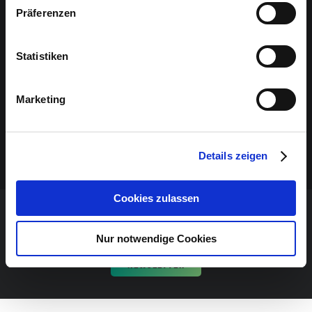
Präferenzen
Statistiken
Marketing
Details zeigen
Cookies zulassen
NE MANQUEZ AUCUN ÉVÉNEMENT!
Nur notwendige Cookies
NEWSLETTER