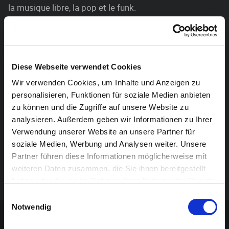
la musique libre, la pop et le funk.
Le Bos(s) Quartett a donné son premier concert sur la
Waldbühne à Heppenbach. Le programme comprend
ses propres compositions et improvisations ainsi que
Diese Webseite verwendet Cookies
des standards originaux et des morceaux
Wir verwenden Cookies, um Inhalte und Anzeigen zu
contemporains.
personalisieren, Funktionen für soziale Medien anbieten
zu können und die Zugriffe auf unsere Website zu
Instrumentation:
analysieren. Außerdem geben wir Informationen zu Ihrer
Verwendung unserer Website an unsere Partner für
Lukas Jouck – batterie
soziale Medien, Werbung und Analysen weiter. Unsere
Adia Vanherentals – saxophone
Partner führen diese Informationen möglicherweise mit
Miel De Koninck – piano
weiteren Daten zusammen, die Sie ihnen bereitgestellt
Ruben Verbeeck – contrebasse
haben oder die sie im Rahmen Ihrer Nutzung der Dienste
gesammelt haben.
Einwilligungsauswahl
Contenu sponsorisé
Notwendig