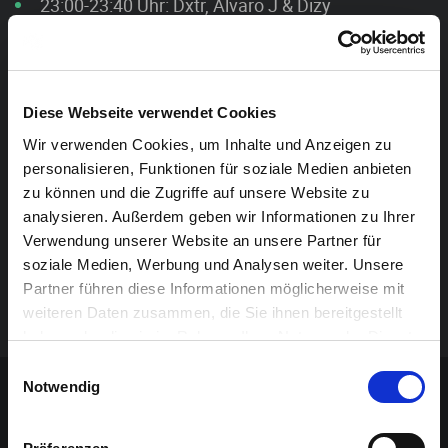
23:00-23:40 Uhr: Dxtr, Alvaro J & Dizy
23:50-00:30 Uhr: Unit & HighTag
00:30-01:00 Uhr: Saints
Diese Webseite verwendet Cookies
01:00-03:00 Uhr: La confiserie (DJ-Duo)
Wir verwenden Cookies, um Inhalte und Anzeigen zu
Soirée de film à 20h00:
plus d’infos ici.
personalisieren, Funktionen für soziale Medien anbieten
zu können und die Zugriffe auf unsere Website zu
Avec le soutien de Jugendstrategieplan.
analysieren. Außerdem geben wir Informationen zu Ihrer
Verwendung unserer Website an unsere Partner für
soziale Medien, Werbung und Analysen weiter. Unsere
Partner führen diese Informationen möglicherweise mit
weiteren Daten zusammen, die Sie ihnen bereitgestellt
haben oder die sie im Rahmen Ihrer Nutzung der Dienste
gesammelt haben.
Contenu sponsorisé
Einwilligungsauswahl
Notwendig