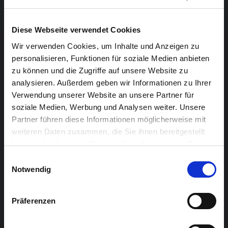
tons solaires avec des sentiments proche
de la jubilation, ou de l’apaisement. Pour ce
voyage en 88 touches j’ai également choisi
Diese Webseite verwendet Cookies
quelques petites perles silencieuses de mon
Wir verwenden Cookies, um Inhalte und Anzeigen zu
sosie musical, le compositeur Catalan
personalisieren, Funktionen für soziale Medien anbieten
zu können und die Zugriffe auf unsere Website zu
Federico Mompou…
(J.-C. Renault)
analysieren. Außerdem geben wir Informationen zu Ihrer
Verwendung unserer Website an unsere Partner für
Le programme complet des Piano Days:
soziale Medien, Werbung und Analysen weiter. Unsere
Partner führen diese Informationen möglicherweise mit
SAMEDI, 16.02.19
weiteren Daten zusammen, die Sie ihnen bereitgestellt
haben oder die sie im Rahmen Ihrer Nutzung der Dienste
20h30 :
Grandbrothers
gesammelt haben.
Einwilligungsauswahl
Notwendig
DIMANCHE, 17.02.19
Präferenzen
11h00 :
Concert en matinée avec Jean-
Christophe Renault