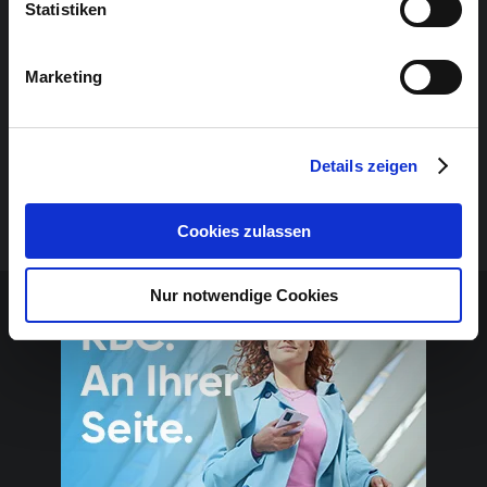
Statistiken
13h30 :
Concert de l’academie (gratuit)
14h00-14h45 :
Workshops pour enfants (gratuit)
Marketing
15h00 :
Ciné-concert avec Hughes Maréchal
(Felix the Cat & Dick und Doof)
Details zeigen
17h00 :
conférénce Steingraeber (gratuit)
19h00 :
Olga Scheps
Cookies zulassen
Contenu sponsorisé
Nur notwendige Cookies