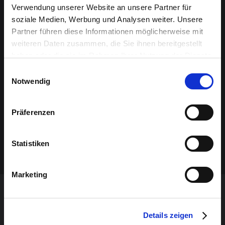
Verwendung unserer Website an unsere Partner für
OUVERTURE DES PORTES
soziale Medien, Werbung und Analysen weiter. Unsere
Partner führen diese Informationen möglicherweise mit
19:30
weiteren Daten zusammen, die Sie ihnen bereitgestellt
haben oder die sie im Rahmen Ihrer Nutzung der Dienste
BILLETS
gesammelt haben.
Einwilligungsauswahl
disponibles à la caisse
Notwendig
CONCERT DEBOUT
Präferenzen
INFOS SUR L'ARTISTE
Brandt Brauer Frick
Statistiken
Marketing
Details zeigen