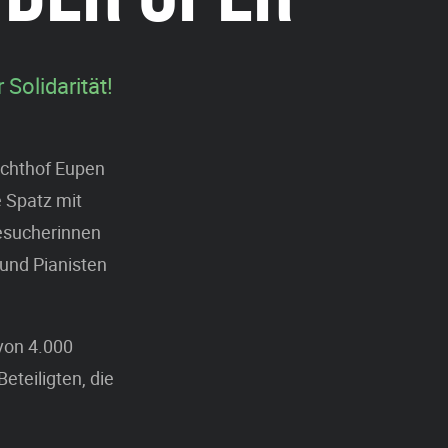
Solidarität!
achthof Eupen
e Spatz mit
esucherinnen
und Pianisten
 von 4.000
eteiligten, die