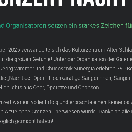
d Organisatoren setzen ein starkes Zeichen für 
er 2025 verwandelte sich das Kulturzentrum Alter Schl
für die großen Gefühle! Unter der Organisation der Galeri
s-Georg Wimmer und Chudoscnik Sunergia erlebten 290 B
ie „Nacht der Oper“. Hochkarätige Sängerinnen, Sänger 
Highlights aus Oper, Operette und Chanson.
zert war ein voller Erfolg und erbrachte einen Reinerlös
an Ärzte ohne Grenzen überwiesen wurde. Danke an alle B
möglich gemacht haben!