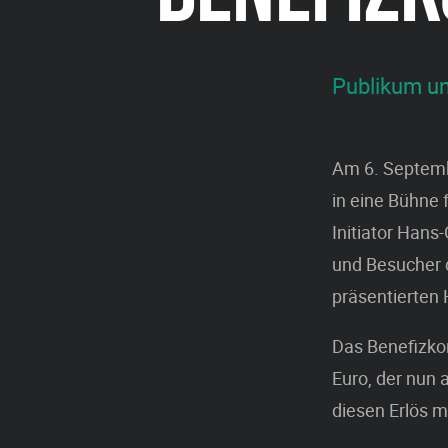
Publikum un
Am 6. Septemb
in eine Bühne 
Initiator Han
und Besucher d
präsentierten 
Das Benefizkon
Euro, der nun 
diesen Erlös 