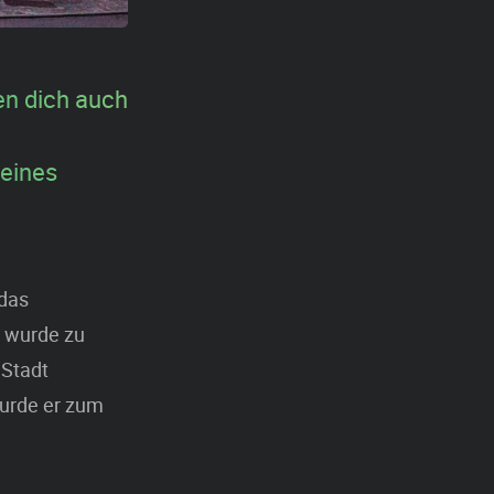
ten dich auch
deines
 das
e wurde zu
 Stadt
wurde er zum