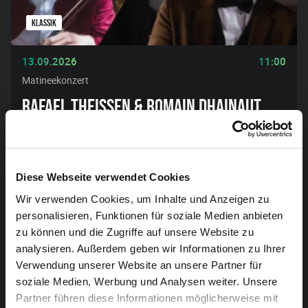
KLASSIK
13.09.2026
11:00
Matineekonzert
RAFAEL THEISSEN & ROMAIN DHAINAUT
Listzs verborgene Meisterwerke
ONLINE-TICKETS
Diese Webseite verwendet Cookies
Wir verwenden Cookies, um Inhalte und Anzeigen zu
personalisieren, Funktionen für soziale Medien anbieten
zu können und die Zugriffe auf unsere Website zu
analysieren. Außerdem geben wir Informationen zu Ihrer
Verwendung unserer Website an unsere Partner für
soziale Medien, Werbung und Analysen weiter. Unsere
Partner führen diese Informationen möglicherweise mit