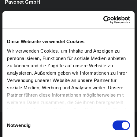
Pavonet GmbH
Euregiostraße 13
B-4700 Eupen
www.pavonet.be
Diese Webseite verwendet Cookies
WEBENTWICKLUNG
Wir verwenden Cookies, um Inhalte und Anzeigen zu
personalisieren, Funktionen für soziale Medien anbieten
zu können und die Zugriffe auf unsere Website zu
PIXELBAR GMBH
analysieren. Außerdem geben wir Informationen zu Ihrer
Klebankgasse 16
Verwendung unserer Website an unsere Partner für
soziale Medien, Werbung und Analysen weiter. Unsere
B-4700 Eupen
Partner führen diese Informationen möglicherweise mit
www.pixelbar.be
weiteren Daten zusammen, die Sie ihnen bereitgestellt
haben oder die sie im Rahmen Ihrer Nutzung der Dienste
Sponsoren-Inhalt
gesammelt haben.
Einwilligungsauswahl
Notwendig