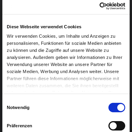
+32 (0) 87/59 46 27
PRAKTIKUM
Diese Webseite verwendet Cookies
Wir verwenden Cookies, um Inhalte und Anzeigen zu
Du möchtest die Arbeit eines Kulturveranstalters
personalisieren, Funktionen für soziale Medien anbieten
kennen lernen? Wir sind ein offenes und
zu können und die Zugriffe auf unsere Website zu
freundliches Team von Kulturliebhabern und wir
analysieren. Außerdem geben wir Informationen zu Ihrer
suchen regelmäßig Praktikantinnen und
Verwendung unserer Website an unsere Partner für
soziale Medien, Werbung und Analysen weiter. Unsere
Praktikanten mit PC-Kenntnissen und
Partner führen diese Informationen möglicherweise mit
kommunikativen Fähigkeiten.
weiteren Daten zusammen, die Sie ihnen bereitgestellt
haben oder die sie im Rahmen Ihrer Nutzung der Dienste
gesammelt haben.
Einwilligungsauswahl
Folgende Arbeitsbereiche bieten wir an…
Notwendig
Kommunikation/PR (Social Media,
Präferenzen
Pressearbeit,…)