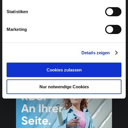
Projektmanagement (Planung, Durchführung
Statistiken
und Nachbetrachtung einer Veranstaltung)
Buchhaltung
Marketing
Büroorganisation/ Ticketverkauf
(Ordnungssysteme, Archivierung, Sekretariat,
Details zeigen
…)
Sponsoring und Werbung
Cookies zulassen
Sponsoren-Inhalt
Nur notwendige Cookies