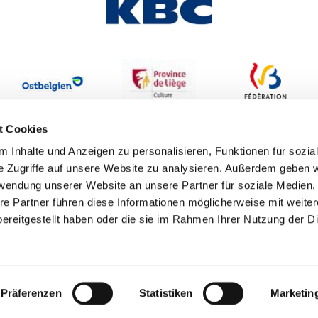
t Cookies
 Inhalte und Anzeigen zu personalisieren, Funktionen für sozia
e Zugriffe auf unsere Website zu analysieren. Außerdem geben w
rwendung unserer Website an unsere Partner für soziale Medien
re Partner führen diese Informationen möglicherweise mit weite
ereitgestellt haben oder die sie im Rahmen Ihrer Nutzung der D
Erklärung zur Barrierefreiheit
Datenschutzbestimmungen
I
Webwork by
Pixelbar
&
Pavonet
Präferenzen
Statistiken
Marketin