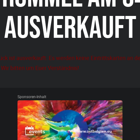
AUSVERKAUFT
ck ist ausverkauft. Es werden keine Eintrittskarten an 
. Wir bitten um Euer Verständnis!
Sponsoren-Inhalt