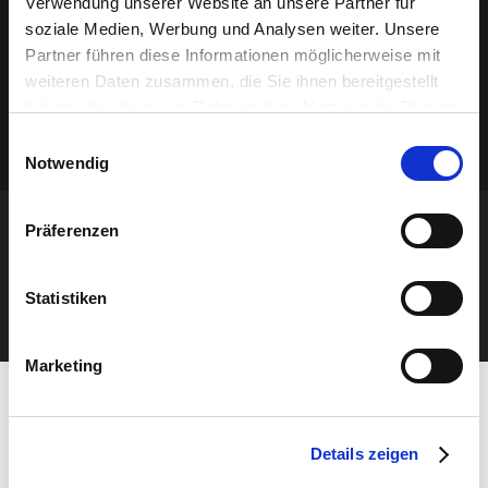
Verwendung unserer Website an unsere Partner für
soziale Medien, Werbung und Analysen weiter. Unsere
Partner führen diese Informationen möglicherweise mit
weiteren Daten zusammen, die Sie ihnen bereitgestellt
haben oder die sie im Rahmen Ihrer Nutzung der Dienste
gesammelt haben.
Einwilligungsauswahl
Notwendig
Präferenzen
VERANSTALTUNG VERPASST?
Statistiken
JETZT UNSEREN NEWSLETTER ABONNIEREN
Marketing
Details zeigen