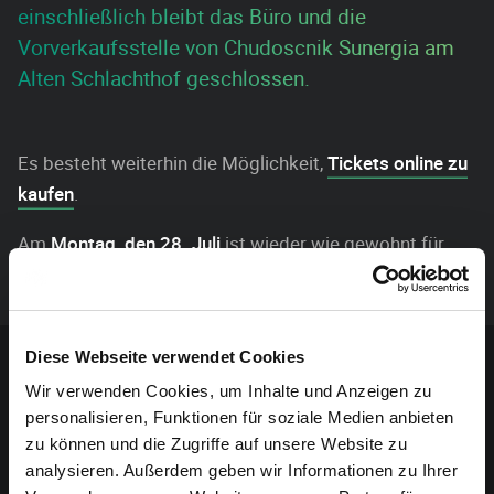
einschließlich bleibt das Büro und die
Vorverkaufsstelle von Chudoscnik Sunergia am
Alten Schlachthof geschlossen.
Es besteht weiterhin die Möglichkeit,
Tickets online zu
kaufen
.
Am
Montag, den 28. Juli
ist wieder wie gewohnt für
euch geöffnet!
Sponsoren-Inhalt
Diese Webseite verwendet Cookies
Wir verwenden Cookies, um Inhalte und Anzeigen zu
personalisieren, Funktionen für soziale Medien anbieten
zu können und die Zugriffe auf unsere Website zu
analysieren. Außerdem geben wir Informationen zu Ihrer