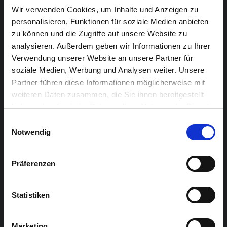
Wir verwenden Cookies, um Inhalte und Anzeigen zu
Das Aachener Theater K hat die damaligen historischen
personalisieren, Funktionen für soziale Medien anbieten
Ereignisse kreativ aufgearbeitet und in einem
zu können und die Zugriffe auf unsere Website zu
analysieren. Außerdem geben wir Informationen zu Ihrer
Schauspielstück umgesetzt. Die Aufführungen in der
Verwendung unserer Website an unsere Partner für
ehemaligen Tuchfabrik Aachen waren ein großer Erfolg.
soziale Medien, Werbung und Analysen weiter. Unsere
Auf Initiative der euregionalen Arbeitsgruppe Wollroute
Partner führen diese Informationen möglicherweise mit
und der Stadt Eupen wird diese Inszenierung nun auch
weiteren Daten zusammen, die Sie ihnen bereitgestellt
im Kulturzentrum Alter Schlachthof zu sehen sein.
haben oder die sie im Rahmen Ihrer Nutzung der Dienste
Partner ist GrenzGeschichteDG der Autonomen
gesammelt haben.
Einwilligungsauswahl
Hochschule, die dieses Projekt in ihre aktuelle
Notwendig
Veranstaltungsreihe „Aktionstage Politische Bildung“
aufgenommen hat.
Präferenzen
Unterstützt wird diese Initiative durch den Kulturdienst
Statistiken
der Provinz Lüttich und durch die Stadt Aachen.
Marketing