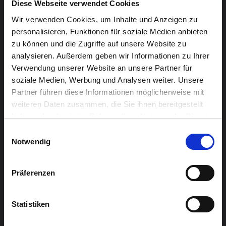
Diese Webseite verwendet Cookies
Jahren. Als Jahrgangsbester schloss er 1992 seine
erste musikalische Ausbildung ab. Dann führte ihn sein
Wir verwenden Cookies, um Inhalte und Anzeigen zu
personalisieren, Funktionen für soziale Medien anbieten
Weg an die Universität Bagdad, wo er an der Fakultät
zu können und die Zugriffe auf unsere Website zu
der Bildenden Künste seinen Bachelor in
analysieren. Außerdem geben wir Informationen zu Ihrer
Musikwissenschaften abschloss.
Verwendung unserer Website an unsere Partner für
soziale Medien, Werbung und Analysen weiter. Unsere
Seine poetische musikalische Sprache trifft ins Herz.
Partner führen diese Informationen möglicherweise mit
Nicht anders als bei anderen ernsthaften Künstlern
weiteren Daten zusammen, die Sie ihnen bereitgestellt
auch sind die menschlichen Freuden und Leiden, Liebe,
haben oder die sie im Rahmen Ihrer Nutzung der Dienste
Schönheit und die Heimat die Quellen seiner
gesammelt haben.
Einwilligungsauswahl
Inspiration.
Notwendig
Vorverkauf (zzgl. Gebühren): 14 Euro für
Präferenzen
Erwerbstätige; 11 Euro für Senioren; 7 Euro für Inhaber
einer Sunergia Karte, Schüler, Studenten und
Statistiken
Arbeitssuchende.