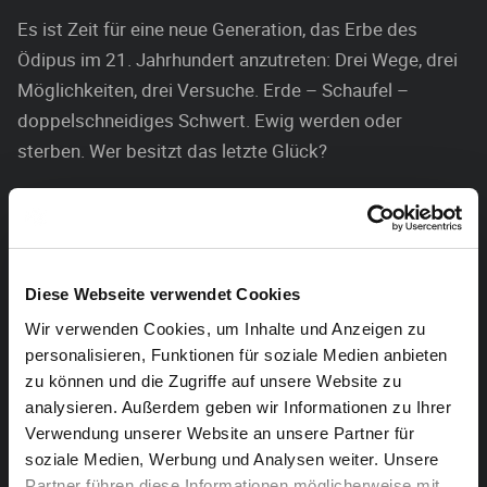
Es ist Zeit für eine neue Generation, das Erbe des
Ödipus im 21. Jahrhundert anzutreten: Drei Wege, drei
Möglichkeiten, drei Versuche. Erde – Schaufel –
doppelschneidiges Schwert. Ewig werden oder
sterben. Wer besitzt das letzte Glück?
Veranstaltungstipp:
Am Tag danach,
11. November
, spielt das AGORA
Theater „KOHLHAAS“ im Jünglingshaus Eupen. Eine
Veranstaltung von KultKom mit
Podiumsdiskussion
Diese Webseite verwendet Cookies
zum Thema „
Ziviler Ungehorsam – Freiheit und Pflicht“
Wir verwenden Cookies, um Inhalte und Anzeigen zu
mit Pia Klemp (Aktivistin/Schriftstellerin), Michael
personalisieren, Funktionen für soziale Medien anbieten
Zobel (Naturführer und Waldpädagoge) und Johannes
zu können und die Zugriffe auf unsere Website zu
analysieren. Außerdem geben wir Informationen zu Ihrer
von Lintig (vom Netzwerk Rechtskritik). Moderation:
Verwendung unserer Website an unsere Partner für
Tomke Lask vom Institut für Demokratiepädagogik.
soziale Medien, Werbung und Analysen weiter. Unsere
Diese Podiumsdiskussion bezieht sich auf beide
Partner führen diese Informationen möglicherweise mit