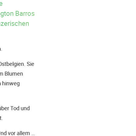
e
ngton Barros
nzerischen
n.
stbelgien. Sie
dem Blumen
n hinweg
über Tod und
t.
Und vor allem …