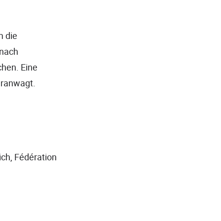
m die
 nach
chen. Eine
eranwagt.
ich, Fédération