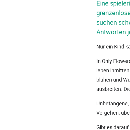
Eine spiele
grenzenlose
suchen schw
Antworten je
Nur ein Kind k
In Only Flower
leben inmitte
blühen und Wu
ausbreiten. Di
Unbefangene, 
Vergehen, über 
Gibt es darauf