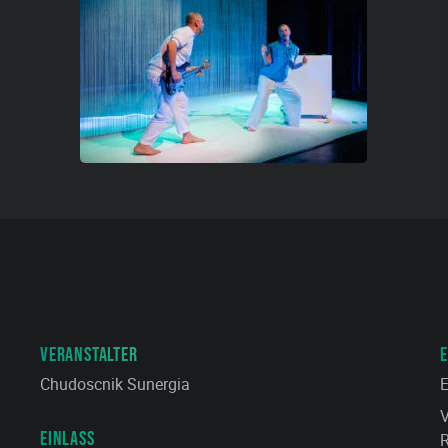
VERANSTALTER
E
Chudoscnik Sunergia
E
V
EINLASS
R