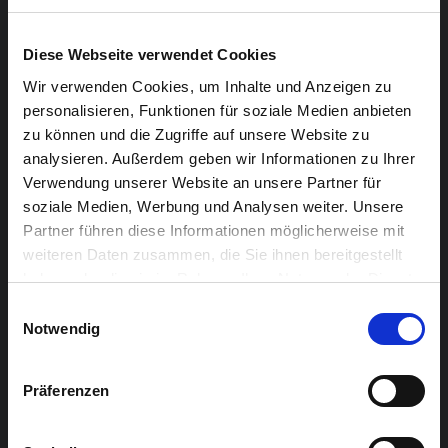
natürlich viel Noise. In England stehen sie auf dem Line-
up von Festivals wie Latitude, End of The Road,
Diese Webseite verwendet Cookies
ArcTanGent und Green Man, und das kurz unter Namen
Wir verwenden Cookies, um Inhalte und Anzeigen zu
wie Battles, deren Noise- Sound ihrem sehr nah
personalisieren, Funktionen für soziale Medien anbieten
kommt.
zu können und die Zugriffe auf unsere Website zu
analysieren. Außerdem geben wir Informationen zu Ihrer
SUPPORT: RawRaw Content
Verwendung unserer Website an unsere Partner für
soziale Medien, Werbung und Analysen weiter. Unsere
Mit breiten Gitarrenwänden eingebettet in Downtempo-
Partner führen diese Informationen möglicherweise mit
Beats und tiefe Synthesizer fusioniert RawRaw Content
weiteren Daten zusammen, die Sie ihnen bereitgestellt
haben oder die sie im Rahmen Ihrer Nutzung der Dienste
die beiden Welten der Pop-Musik und der
gesammelt haben.
elektronischen Musik. Live eingespielte Gitarren- und
Einwilligungsauswahl
Notwendig
Gesangsloops verwebt der Solo-Musiker Raphael Stein
in einen großen Soundteppich aus Beats, Instrumenten
Präferenzen
und Stimme.
Genau wie die Doppeldeutigkeit des englischen Wortes