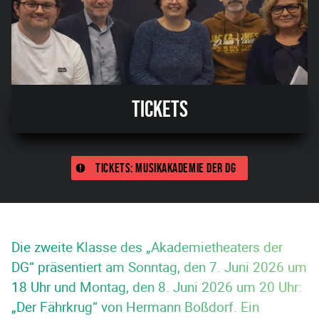
Tickets
Tickets: Musikakademie der DG
Die zweite Klasse des „Akademietheaters der
DG“ präsentiert am Sonntag, den 7. Juni 2026 um
18 Uhr und Montag, den 8. Juni 2026 um 20 Uhr:
„Der Fährkrug“ von Hermann Boßdorf. Ein