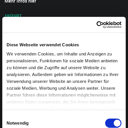
Mehr Infos hier
ANFAHRT
Alle Infos zur Anreise.
VERANSTALTER
Diese Webseite verwendet Cookies
Musikakademie der DG
Wir verwenden Cookies, um Inhalte und Anzeigen zu
personalisieren, Funktionen für soziale Medien anbieten
VORFÜHRUNGEN
zu können und die Zugriffe auf unsere Website zu
Vorführung 1: 7. Juni 2026 um 18 Uhr
analysieren. Außerdem geben wir Informationen zu Ihrer
Verwendung unserer Website an unsere Partner für
Vorführung 2: 8. Juni 2026 um 20 Uhr
soziale Medien, Werbung und Analysen weiter. Unsere
Partner führen diese Informationen möglicherweise mit
KARTENRESERVIERUNG
weiteren Daten zusammen, die Sie ihnen bereitgestellt
Vorverkauf 10 Euro, Abendkasse 12 Euro.
haben oder die sie im Rahmen Ihrer Nutzung der Dienste
Telefonisch unter 087/74 28 29 oder per Mail
gesammelt haben.
Einwilligungsauswahl
sekretariat@musikakademie.be
Notwendig