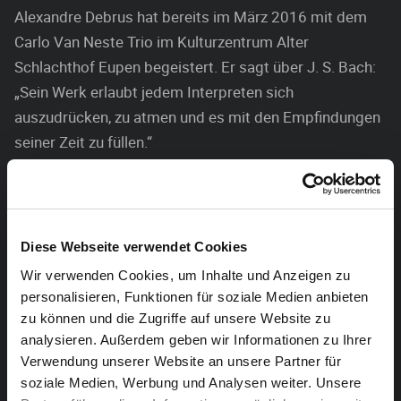
Alexandre Debrus hat bereits im März 2016 mit dem
Carlo Van Neste Trio im Kulturzentrum Alter
Schlachthof Eupen begeistert. Er sagt über J. S. Bach:
„Sein Werk erlaubt jedem Interpreten sich
auszudrücken, zu atmen und es mit den Empfindungen
seiner Zeit zu füllen.“
Alexandre Debrus hat sein erstes Konzert im Alter von
zwölf Jahren gegeben und wurde mit 16 Schüler des
Cellisten Luc Dewez am Königlichen
Diese Webseite verwendet Cookies
Musikkonservatorium von Mons. Später war er Schüler
Wir verwenden Cookies, um Inhalte und Anzeigen zu
von Mischa Maisky und Marc Drobinsky an der
personalisieren, Funktionen für soziale Medien anbieten
„Accademia Chigiana“ von Siena. Mit Marc Drobinsky
zu können und die Zugriffe auf unsere Website zu
hat er zudem in Paris zusammengearbeitet, den
analysieren. Außerdem geben wir Informationen zu Ihrer
Studien von Yvan Monighetti folgte er an der
Verwendung unserer Website an unsere Partner für
Musikhochschule in Basel.
soziale Medien, Werbung und Analysen weiter. Unsere