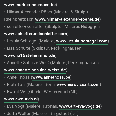
www.markus-neumann.be
)
• Hilmar Alexander Röner (Malerei & Skulptur,
Rheinbreitbach,
www.hilmar-alexander-roener.de
)
• schieffer+schieffer (Skulptur, Malerei, Nideggen,
www.schiefferundschieffer.com
)
• Ursula Schregel (Malerei,
www.ursula-schregel.com
)
• Lisa Schulte (Skulptur, Recklinghausen,
www.no15atelierimhof.de
)
• Annette Schulze-Weiß (Malerei, Recklinghausen,
www.annette-schulze-weiss.de
)
• Anne Thoss (
www.annethoss.be
)
• Piotr Tofil (Malerei, Bonn,
www.eurovisuart.com
)
• Ewout Vis (Objekt, Westervoort (NL),
www.ewoutvis.nl
)
• Eva Vogt (Malerei, Kronau,
www.art-eva-vogt.de
)
• Jutta Walter (Malerei, Bürgstadt (DE),