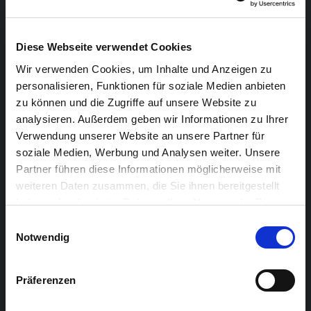
www.afterwork-art.de
)
• Georg Becker (Skulptur, Bergisch-Gladbach (DE),
Diese Webseite verwendet Cookies
www.georg-becker-skulpturen.de
)
• Petr Beranek (Malerei, Druck, Vich (CH),
Wir verwenden Cookies, um Inhalte und Anzeigen zu
personalisieren, Funktionen für soziale Medien anbieten
www.beranek-art.com
)
zu können und die Zugriffe auf unsere Website zu
• Marion Birkholz (Fotografie, DE,
analysieren. Außerdem geben wir Informationen zu Ihrer
www.marionbirkholz.com
)
Verwendung unserer Website an unsere Partner für
• Alexandra Birschmann (Malerei, DE,
www.alexandra-
soziale Medien, Werbung und Analysen weiter. Unsere
birschmann.de
)
Partner führen diese Informationen möglicherweise mit
• Ulrike Conrads (Skulptur, Oldenburg (DE),
weiteren Daten zusammen, die Sie ihnen bereitgestellt
haben oder die sie im Rahmen Ihrer Nutzung der Dienste
www.aufmeineart.net
)
gesammelt haben.
Einwilligungsauswahl
• Andrea Eisenberger (Malerei, München (DE),
Notwendig
www.andrea-eisenberger.com
)
• Mareike Felsch (Collage & Malerei, Berlin (DE),
Präferenzen
www.mfelsch.com
)
• Martina Furk (Malerei, Lohmar (DE),