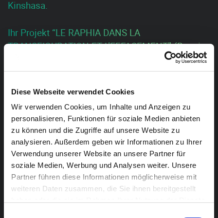
Kinshasa.
Ihr Projekt “LE RAPHIA DANS LA
TRANSFIGURATION ET L’EFFACEMENT” (Bast in
der Verklärung und Ausradierung) thematisiert
die Aufwertung der vergessenen altüberlieferten
Bast-Textilkunst, die durch die viel neuere Wax-
Diese Webseite verwendet Cookies
Tradition der Pagnes verdrängt wurde. Ihre Werke
Wir verwenden Cookies, um Inhalte und Anzeigen zu
entstehen in Experimentierfreudigkeit. Asia
personalisieren, Funktionen für soziale Medien anbieten
Nyembo Mireille erzählt ihre Kultur auf eine ganz
zu können und die Zugriffe auf unsere Website zu
außergewöhnliche Art und Weise.
analysieren. Außerdem geben wir Informationen zu Ihrer
Verwendung unserer Website an unsere Partner für
soziale Medien, Werbung und Analysen weiter. Unsere
Vernissage am Freitag, den 5. Oktober um 20:00
Partner führen diese Informationen möglicherweise mit
Uhr.
weiteren Daten zusammen, die Sie ihnen bereitgestellt
haben oder die sie im Rahmen Ihrer Nutzung der Dienste
Anschließend:
African Night
gesammelt haben.
Einwilligungsauswahl