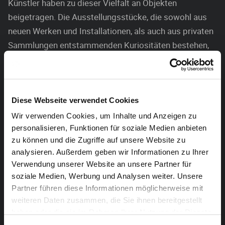
Künstler haben zu dieser Vielfalt an Objekten
beigetragen. Die Ausstellungsstücke, die sowohl aus
neuen Werken und Installationen, als auch aus privaten
Sammlungen entstammenden Kuriositäten bestehen,
versprechen eine einmalige Reise durch Raum und Zeit.
Die mediale Vielfalt bei der Gestaltung der Ausstellung
bietet den Besuchern eine interessante Inszenierung
Diese Webseite verwendet Cookies
der verschiedenen Stationen. Malereien, Fotografien,
Wir verwenden Cookies, um Inhalte und Anzeigen zu
auditive- oder audiovisuelle Elemente werden den
personalisieren, Funktionen für soziale Medien anbieten
Parcours durch die Ausstellung zu einer
zu können und die Zugriffe auf unsere Website zu
Entdeckungsreise der ganz besonderen Art machen.
analysieren. Außerdem geben wir Informationen zu Ihrer
Verwendung unserer Website an unsere Partner für
Doch nicht nur die interdisziplinäre Gestaltung von –
soziale Medien, Werbung und Analysen weiter. Unsere
gestern war heute- wird die Wahrnehmung des neuen
Partner führen diese Informationen möglicherweise mit
Kulturzentrums fördern sowie ein Stimmungsbild von
weiteren Daten zusammen, die Sie ihnen bereitgestellt
Eupen geben. Auch die thematische Vielfalt wird eine
haben oder die sie im Rahmen Ihrer Nutzung der Dienste
bedeutende Rolle spielen: Geschichte, lokale Kultur und
gesammelt haben.