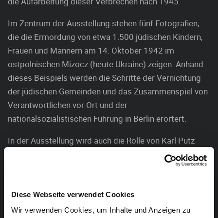
die Aufarbeitung dieser Verbrechen nach 1945.
Im Zentrum der Ausstellung stehen fünf Fotografien,
die die Ermordung von etwa 1.500 jüdischen Kindern,
Frauen und Männern am 14. Oktober 1942 im
ostpolnischen Mizocz (heute Ukraine) zeigen. Anhand
dieses Beispiels werden die Schritte der Vernichtung
der jüdischen Gemeinden und das Zusammenspiel von
Verantwortlichen vor Ort und der
nationalsozialistischen Führung in Berlin erörtert.
In der Ausstellung wird auch die Rolle von Karl Pütz
beispielhaft nachgezeichnet, der in den 1930er Jahren
in Eupen-Malmedy HJ- und BDM-Gruppen aufgebaut
hat, als nationalsozialistischer Propagandist tätig war
und nach 1941 Täter des Holocausts wurde.
Diese Webseite verwendet Cookies
Wir verwenden Cookies, um Inhalte und Anzeigen zu
Die Ausstellung bietet Erklärungsansätze zu der Frage,