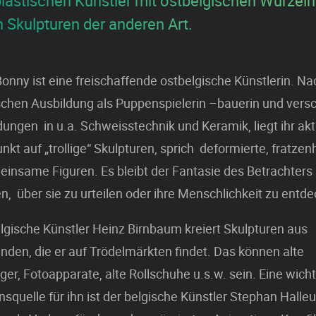
plastischen Künstler mit ostbelgischen Wurzeln
n Skulpturen der anderen Art.
Bonny ist eine freischaffende ostbelgische Künstlerin. Na
schen Ausbildung als Puppenspielerin –bauerin und ver
dungen in u.a. Schweisstechnik und Keramik, liegt ihr akt
kt auf „trollige“ Skulpturen, sprich deformierte, fratze
 einsame Figuren. Es bleibt der Fantasie des Betrachters
n, über sie zu urteilen oder ihre Menschlichkeit zu entd
lgische Künstler Heinz Birnbaum kreiert Skulpturen aus
den, die er auf Trödelmärkten findet. Das können alte
er, Fotoapparate, alte Rollschuhe u.s.w. sein. Eine wich
onsquelle für ihn ist der belgische Künstler Stephan Halle