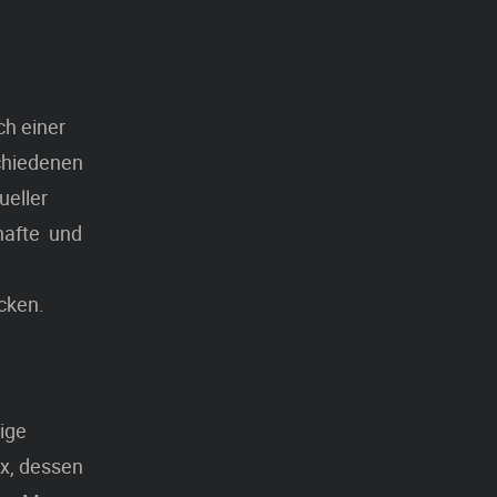
ch einer
schiedenen
ueller
nhafte und
ecken.
tige
ux, dessen