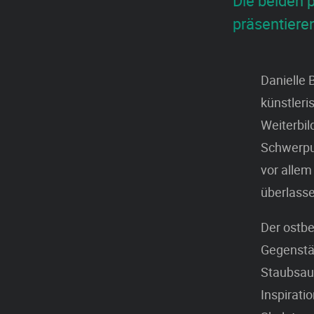
Die beiden 
präsentiere
Danielle 
künstleri
Weiterbil
Schwerpun
vor allem
überlasse
Der ostbe
Gegenstän
Staubsaug
Inspirati