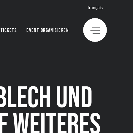
français
TICKETS
EVENT ORGANISIEREN
BLECH UND
F WEITERES