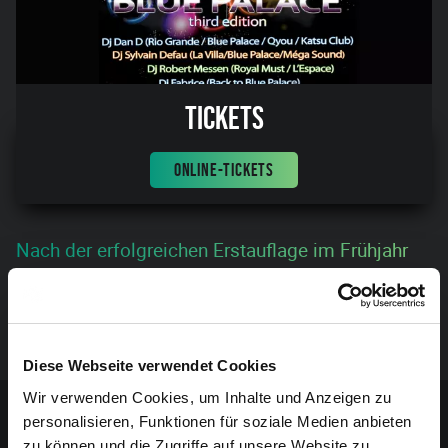
Tickets
ONLINE-TICKETS
Nach der erfolgreichen Erstauflage im Frühjahr
2017 präsentiert die Iziprod VoG auch 2018
diese Party mit feinstem 80er & 90er Feeling und
bester Stimmung. Beginn: 20:00.
Diese Webseite verwendet Cookies
Sponsoren-Inhalt
Wir verwenden Cookies, um Inhalte und Anzeigen zu
personalisieren, Funktionen für soziale Medien anbieten
zu können und die Zugriffe auf unsere Website zu