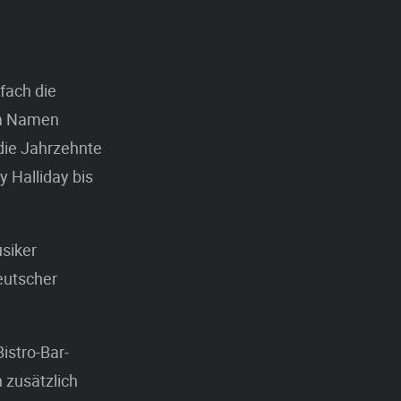
fach die
em Namen
die Jahrzehnte
 Halliday bis
siker
eutscher
istro-Bar-
 zusätzlich