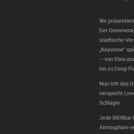
Wir präsentie
Der Gemmenich
städtische Ve
„Keystone“ sp
— von Elvis un
hin zu Deep Pu
Nun tritt das
verspricht Liv
Schlager.
Jede BIERbar l
Atmosphäre en