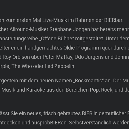
ren zum ersten Mal Live-Musik im Rahmen der BIERbar.
er Allround-Musiker Stéphane Jongen hat bereits mehr
ranstaltungsreihe „Offene Bühne“ mitgestaltet. Unter d
ielter er ein handgemachtes Oldie-Programm quer durch 
d Roy Orbison über Peter Maffay, Udo Jürgens und Johnny
rple, The Who oder Led Zeppelin.
 Urgestein mit dem neuen Namen „Rockmantic“ an. Der Mu
e-Musik und Karaoke aus den Bereichen Pop, Rock, und d
ässt Sie ein neues, frisch gebrautes BIER in gemütlicher B
tdecken und ausprobBIERen. Selbstverständlich werden