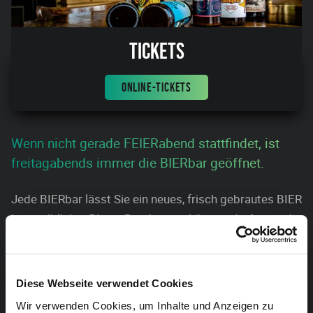
Tickets
ONLINE-TICKETS
Wenn nicht gerade FEIERabend stattfindet, ist
freitagabends immer die BIERbar geöffnet.
Jede BIERbar lässt Sie ein neues, frisch gebrautes BIER
in gemütlicher Bistro-Bar-Atmosphäre entdecken und
ausprobBIERen. Selbstverständlich werden zusätzlich
noch andere Getränke vom Bar-Service angeboten.
Diese Webseite verwendet Cookies
Herzlich willkommen!
Wir verwenden Cookies, um Inhalte und Anzeigen zu