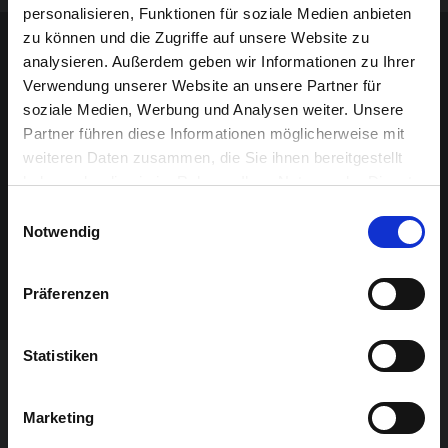
personalisieren, Funktionen für soziale Medien anbieten
Sponsoren-Inhalt
zu können und die Zugriffe auf unsere Website zu
analysieren. Außerdem geben wir Informationen zu Ihrer
Verwendung unserer Website an unsere Partner für
soziale Medien, Werbung und Analysen weiter. Unsere
Partner führen diese Informationen möglicherweise mit
weiteren Daten zusammen, die Sie ihnen bereitgestellt
haben oder die sie im Rahmen Ihrer Nutzung der Dienste
gesammelt haben.
Einwilligungsauswahl
Notwendig
Präferenzen
Statistiken
VERANSTALTUNG VERPASST?
Marketing
JETZT UNSEREN NEWSLETTER ABONNIEREN