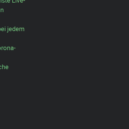
ste Live-
in
bei jedem
orona-
che