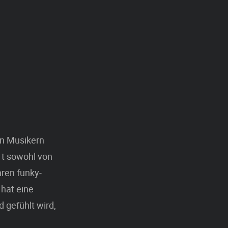
en Musikern
 t sowohl von
hren funky-
 hat eine
 gefühlt wird,