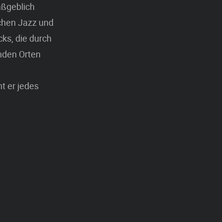
aßgeblich
schen Jazz und
cks, die durch
enden Orten
t er jedes