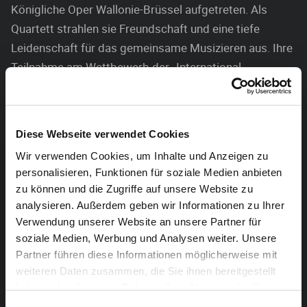
Königliche Oper Wallonie-Brüssel aufgetreten. Als
Quartett strahlen sie Freundschaft und eine tiefe
Leidenschaft für das gemeinsame Musizieren aus. Ihre
Teilnahme am Wettbewerb der „International
Trombone Association“ hat ihre musikalische
Entwicklung weiter vorangetrieben. Freuen sie sich auf
Posaunenklänge, die von Schuberts Militärmarsch bis
Diese Webseite verwendet Cookies
Ragtime reichen.
Wir verwenden Cookies, um Inhalte und Anzeigen zu
personalisieren, Funktionen für soziale Medien anbieten
Besetzung:
Wim Matheeuwese, Daniel Foeteler, Romain
zu können und die Zugriffe auf unsere Website zu
Garitte, Thomas Corman – Posaune
analysieren. Außerdem geben wir Informationen zu Ihrer
Verwendung unserer Website an unsere Partner für
Programm:
soziale Medien, Werbung und Analysen weiter. Unsere
Slide o’ mix Steven Verhelst
Partner führen diese Informationen möglicherweise mit
weiteren Daten zusammen, die Sie ihnen bereitgestellt
Finlandia Jean Sibelius –
Arr. : Mark McDunn
haben oder die sie im Rahmen Ihrer Nutzung der Dienste
gesammelt haben.