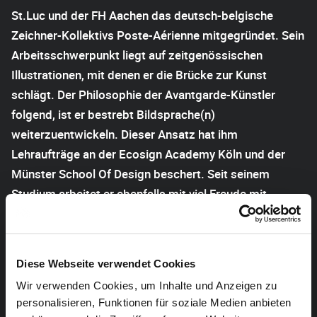
St.Luc und der FH Aachen das deutsch-belgische
Zeichner-Kollektivs Poste-Aérienne mitgegründet. Sein
Arbeitsschwerpunkt liegt auf zeitgenössischen
Illustrationen, mit denen er die Brücke zur Kunst
schlägt. Der Philosophie der Avantgarde-Künstler
folgend, ist er bestrebt Bildsprache(n)
weiterzuentwickeln. Dieser Ansatz hat ihm
Lehraufträge an der Ecosign Academy Köln und der
Münster School Of Design beschert. Seit seinem
Studium arbeitet er ebenfalls mit viel Freude mit
Kindern und Jugendlichen zusammen und bietet ihnen
in Comic-Zeichenkursen ein kreatives Ventil.
Servais reflektiert zeichnerisch Momente und
Diese Webseite verwendet Cookies
Begegnungen, die ihn während zahlreicher Reisen oder
Wir verwenden Cookies, um Inhalte und Anzeigen zu
im beruflichen und privaten Alltag besonders fasziniert
personalisieren, Funktionen für soziale Medien anbieten