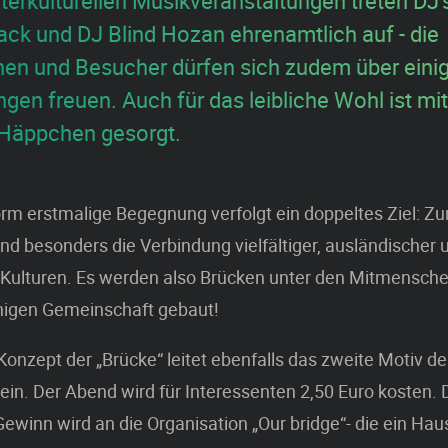
nterkulturellen Musikveranstaltungen treten DJ'
lack und DJ Blind Hozan ehrenamtlich auf - die
en und Besucher dürfen sich zudem über eini
en freuen. Auch für das leibliche Wohl ist mit
 Häppchen gesorgt.
orm erstmalige Begegnung verfolgt ein doppeltes Ziel: Z
nd besonders die Verbindung vielfältiger, ausländischer 
 Kulturen. Es werden also Brücken unter den Mitmensche
igen Gemeinschaft gebaut!
onzept der „Brücke“ leitet ebenfalls das zweite Motiv de
ein. Der Abend wird für Interessenten 2,50 Euro kosten. 
Gewinn wird an die Organisation „Our bridge“- die ein Haus