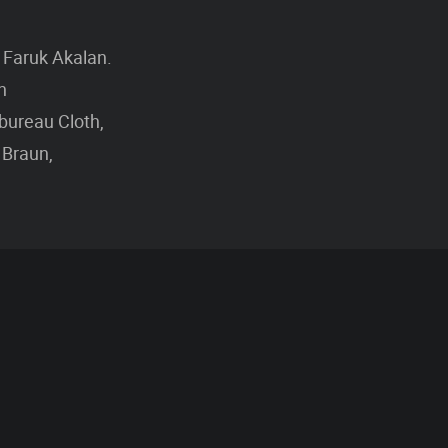
 Faruk Akalan.
n
vbureau Cloth,
 Braun,