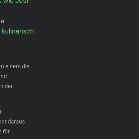
s wie Jost
ge
 kulinarisch
um einem die
und
n der
r
Der daraus
 für