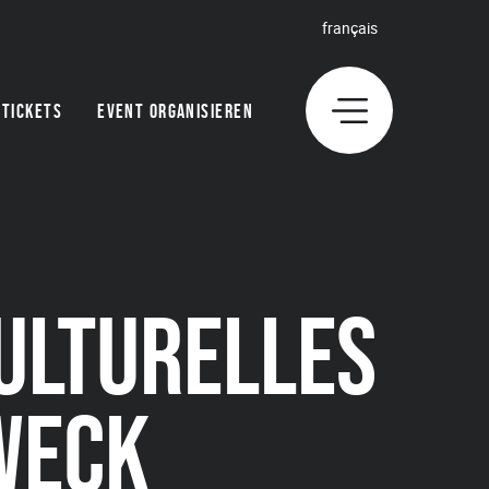
français
TICKETS
EVENT ORGANISIEREN
KULTURELLES
WECK