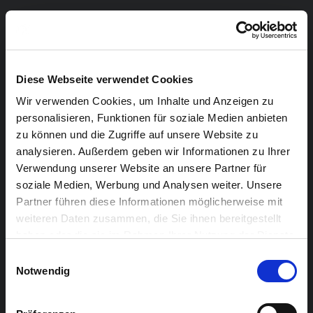
BESETZUNG:
Julien AMIOT
.
Porteur
Diese Webseite verwendet Cookies
Rémy BÉNARD
. Acrobate
Wir verwenden Cookies, um Inhalte und Anzeigen zu
Vincent BONNEFOI
.
Porteur
personalisieren, Funktionen für soziale Medien anbieten
zu können und die Zugriffe auf unsere Website zu
Stéphane FILLION
.
Jongleur
analysieren. Außerdem geben wir Informationen zu Ihrer
Verwendung unserer Website an unsere Partner für
Jonathan GAGNEUX
.
Monocycliste,
soziale Medien, Werbung und Analysen weiter. Unsere
voltigeur, équilibriste
Partner führen diese Informationen möglicherweise mit
weiteren Daten zusammen, die Sie ihnen bereitgestellt
Gwenaëlle TRAONOUEZ
.
Voltigeuse
haben oder die sie im Rahmen Ihrer Nutzung der Dienste
gesammelt haben.
INSZENIERUNG
Einwilligungsauswahl
Notwendig
Johan LESCOP