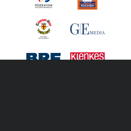
Kontakt
Erklärung zur Barrierefreiheit
Datenschutzbestimmungen
Impressum
Webwork by
Pixelbar
&
Pavonet