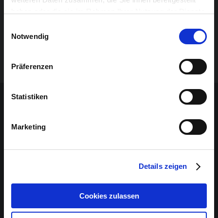
haben oder die sie im Rahmen Ihrer Nutzung der Dienste
gesammelt haben.
Einwilligungsauswahl
Notwendig
Präferenzen
Statistiken
Details
Marketing
PRAKTISCHES
Was müssen Sie wissen, um sich auf Ihren Besuch
vorzubereiten?
Details zeigen
Mehr Infos hier
Cookies zulassen
ANFAHRT
Alle Infos zur Anreise.