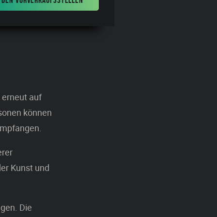
 erneut auf
rsonen können
 empfangen.
erer
der Kunst und
ngen. Die