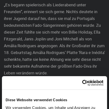
„Es begann spielerisch als Liederabend unter
Freunden“, erinnert sie sich gerne. Nichts deutete in
ihrer Jugend darauf hin, dass sie mal zu Portugals
bedeutendsten Fado-Sängerinnen gehören würde. Zu
dieser Zeit fühlte sie sich mehr von Billie Holiday, Ella
Fitzgerald, Janis Joplin und Joni Mitchell als von
Amália Rodrigues angezogen. Als ihr Großvater ihr zum
18. Geburtstag Amália Rodrigues‘ Platte ‘Rara e Inédita‘
schenkte, hatte sie keine Ahnung wie sehr diese nicht
sehr bekannte Aufnahme der größten Fado-Diva ihr
Leben verändern würde.
Selbst einige Monate vor ihrem allerersten Auftritt in
Amsterdam hat sie sich in ihrer Eigenwahrnehmung
nicht als Sängerin gesehen. Ihr Hauptaugenmerk lag in
Diese Webseite verwendet Cookies
dieser Zeit darauf, die Kunst des Journalismus zu
Wir verwenden Cookies, um Inhalte und Anzeigen zu