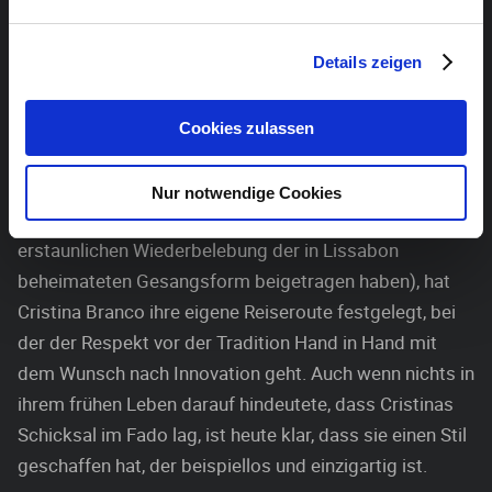
Auf all ihren Alben war sie bestrebt eine intime
Details zeigen
Beziehung zwischen den Texten und der dem Fado
innewohnenden Musikalität zu schaffen. Cristina
Branco ruft alle Emotionen hervor, die dieses Genre zu
Cookies zulassen
bieten hat. Zusammen mit anderen jungen Musikern,
die seit Mitte der 1990er Jahre im Fado ihre eigene Art
Nur notwendige Cookies
gefunden haben, sich auszudrücken (und damit zu einer
erstaunlichen Wiederbelebung der in Lissabon
beheimateten Gesangsform beigetragen haben), hat
Cristina Branco ihre eigene Reiseroute festgelegt, bei
der der Respekt vor der Tradition Hand in Hand mit
dem Wunsch nach Innovation geht. Auch wenn nichts in
ihrem frühen Leben darauf hindeutete, dass Cristinas
Schicksal im Fado lag, ist heute klar, dass sie einen Stil
geschaffen hat, der beispiellos und einzigartig ist.