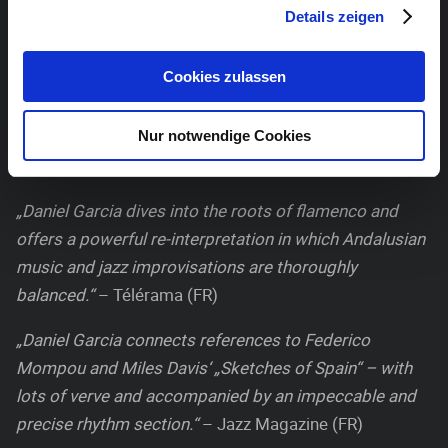
Details zeigen
Daniel García
/ Piano, Fender Rhodes, Synths
Reinier Elizarde „El Negrón“
/ Bass
Cookies zulassen
Michael Olivera
/ Schlagzeug
Nur notwendige Cookies
Pressezitate:
„Daniel Garcia dives into the roots of flamenco and
offers a powerful re-interpretation in which Andalusian
music and jazz improvisations are thoroughly
balanced.“
– Télérama (FR)
„Daniel Garcia connects references to Federico
Mompou and Miles Davis‘ „Sketches of Spain“ – with
lots of verve and accompanied by an impeccable and
precise rhythm section.“
– Jazz Magazine (FR)