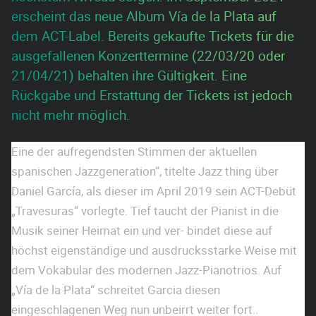
erscheint das neue Album Vía de la Plata auf
dem ACT-Label. Bereits gekaufte Tickets für die
ausgefallenen Konzerttermine (22/03/20 oder
21/04/21) behalten ihre Gültigkeit. Eine
Rückgabe und Erstattung der Tickets ist jedoch
nicht mehr möglich.
Eine der aufregendsten Stimmen der aktuellen
spanischen Jazzgeneration“, titelte Jazz thing über
Daniel García, als dieser im April 2019 sein ACT-Debüt
„Travesuras“ vorlegte. Tief taucht der Pianist in die
Musik seiner Heimat ein und ver- bindet diese auf
höchst eigenständige und ausdrucksstarke Weise mit
dem Vokabular des modernen Jazz-Pianotrios. Auf
„Vía de la Plata“ schreitet Garcia diesen
eingeschlagenen Weg nun unbeirrt weiter fort..