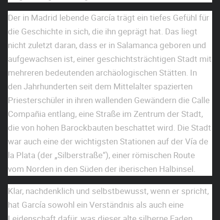
Der in Madrid lebende García trägt ein tiefes Gefühl für
die Geschichte in sich, die ihn geprägt hat. Das liegt
nicht zuletzt daran, dass er in Salamanca geboren und
aufgewachsen ist, einer geschichtsträchtigen Stadt mit
mehreren bedeutenden archäologischen Stätten. In
den Jahrhunderten seit dem Mittelalter spazierten
Priesterschüler in ihren wallenden Gewändern die Calle
Compañia entlang, eine Straße im Zentrum der Stadt,
die von hohen Barockbauten beschattet wird. Die Stadt
war auch eine der wichtigsten Stationen auf der Vía de
la Plata (der „Silberstraße“), einer römischen Route
vom Norden in den Süden der iberischen Halbinsel.
Klar, nachdenklich und selbstbewusst, wenn er spricht,
hat García sowohl ein Verständnis als auch eine
Leidenschaft dafür, was dieser alte silberne Faden