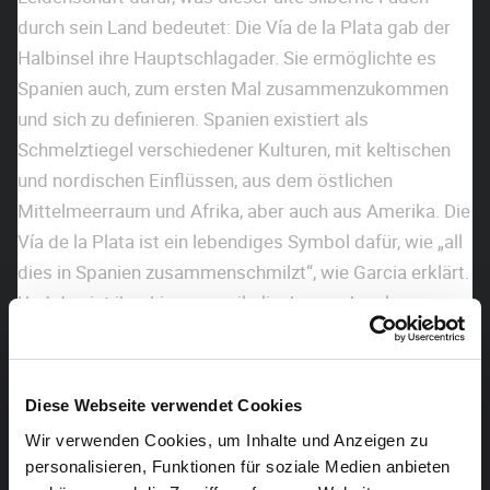
durch sein Land bedeutet: Die Vía de la Plata gab der
Halbinsel ihre Hauptschlagader. Sie ermöglichte es
Spanien auch, zum ersten Mal zusammenzukommen
und sich zu definieren. Spanien existiert als
Schmelztiegel verschiedener Kulturen, mit keltischen
und nordischen Einflüssen, aus dem östlichen
Mittelmeerraum und Afrika, aber auch aus Amerika. Die
Vía de la Plata ist ein lebendiges Symbol dafür, wie „all
dies in Spanien zusammenschmilzt“, wie Garcia erklärt.
Und das ist ihm hier – musikalisch – auch gelungen.
Denn das Bewusstsein des Pianisten für diese
verschiedenen Kulturen, die Spanien geformt haben, ist
auf dem Album allgegenwärtig: Und die Gäste, die er
Diese Webseite verwendet Cookies
für diese Aufnahme ins Studio eingeladen hat,
Wir verwenden Cookies, um Inhalte und Anzeigen zu
repräsentieren musikalische Erbschaften aus
personalisieren, Funktionen für soziale Medien anbieten
verschiedenen Himmelsrichtungen.