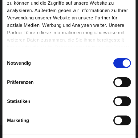
Die Werke der Sonderausstellung regionaler Künstler
zu können und die Zugriffe auf unsere Website zu
sind in der Bergkapelle ausgestellt.
analysieren. Außerdem geben wir Informationen zu Ihrer
Verwendung unserer Website an unsere Partner für
Zur Ausstellung wurde ein umfangreicher, lesenswerter
soziale Medien, Werbung und Analysen weiter. Unsere
und hilfreicher Ausstellungsführer zusammengestellt.
Partner führen diese Informationen möglicherweise mit
weiteren Daten zusammen, die Sie ihnen bereitgestellt
Er ist zugleich Textbuch, Werkkatalog und
haben oder die sie im Rahmen Ihrer Nutzung der Dienste
Ausstellungsführer – mit Karte
gesammelt haben.
Einwilligungsauswahl
und Beschreibung der Ausstellungsorte. Auch die
Notwendig
verschiedenen Veranstaltungen des
Rahmenprogramms sind aufgelistet.
Präferenzen
Er kann zum Preis von 5 EUR an verschiedenen
Verkaufsstellen erworben werden: Animationszentrum
Ephata, GrenzEcho Geschäftsstelle, Jugendherberge
Statistiken
Eupen, Kulturelles Komitee und Tourist-Info.
Marketing
Sponsoren-Inhalt