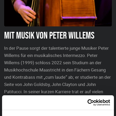
MIT MUSIK VON PETER WILLEMS
In der Pause sorgt der talentierte junge Musiker Peter
Willems für ein musikalisches Intermezzo. Peter
Willems (1999) schloss 2022 sein Studium an der
Musikhochschule Maastricht in den Fächern Gesang
und Kontrabass mit „cum laude“ ab; er studierte an der
Seite von John Goldsby, John Clayton und John
Patitucci. In seiner kurzen Karriere trat er auf vielen
Festivals auf, darunter das North Sea Jazz Festival,
Music Meeting, Jazz in Duketown, So What’s Next &
InJazz. 2019 gewann er den 2. Preis des