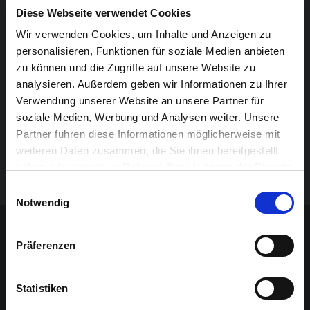
prestigeträchtigen ‚Princess Christina Jazz Concours‘,
Diese Webseite verwendet Cookies
und 2022 und 2023 gewann er den 1. Preis des
Wir verwenden Cookies, um Inhalte und Anzeigen zu
‚Conservatory Talent Award‘ und der ‚Maastricht Jazz
personalisieren, Funktionen für soziale Medien anbieten
zu können und die Zugriffe auf unsere Website zu
Awards‘. Im Jahr 2022 veröffentlichte er sein
analysieren. Außerdem geben wir Informationen zu Ihrer
Debütalbum: „DOUBLE DARE“ (Zennez Records),
Verwendung unserer Website an unsere Partner für
zusammen mit dem Grammy-nominierten New Yorker
soziale Medien, Werbung und Analysen weiter. Unsere
Gitarristen Gary Lucas, bekannt für seine
Partner führen diese Informationen möglicherweise mit
Zusammenarbeit mit Jeff Buckley und Captain
weiteren Daten zusammen, die Sie ihnen bereitgestellt
Beefheart.
haben oder die sie im Rahmen Ihrer Nutzung der Dienste
gesammelt haben.
Einwilligungsauswahl
Notwendig
Details
Präferenzen
PRAKTISCHES
Statistiken
Was müssen Sie wissen, um sich auf Ihren Besuch