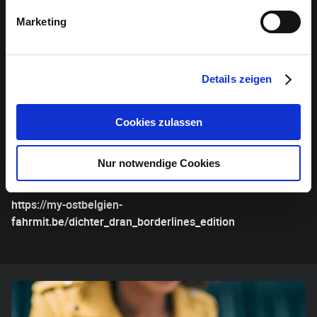
vorzubereiten?
Marketing
Mehr Infos hier
ANFAHRT
Details zeigen
Alle Infos zur Anreise.
Cookies zulassen
VERANSTALTER
Chudoscnik Sunergia in Kooperation mit Borderlines Slam
Nur notwendige Cookies
MITFAHRGELEGENHEIT GESUCHT?
https://my-ostbelgien-
fahrmit.be/dichter_dran_borderlines_edition