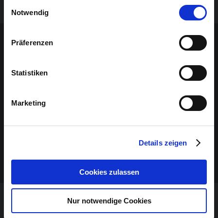
Augen schließen, wäre die Show nicht so spektakulär.
Einwilligungsauswahl
Notwendig
Sponsoren-Inhalt
Präferenzen
Statistiken
Marketing
Details zeigen
Cookies zulassen
Nur notwendige Cookies
VERANSTALTUNG VERPASST?